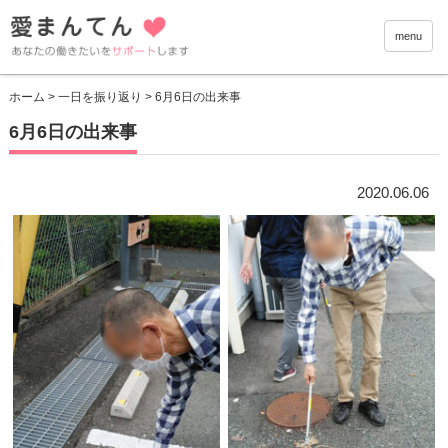
愛まんて
menu
ホーム
>
一日を振り返り
> 6月6日の出来事
6月6日の出来事
2020.06.06