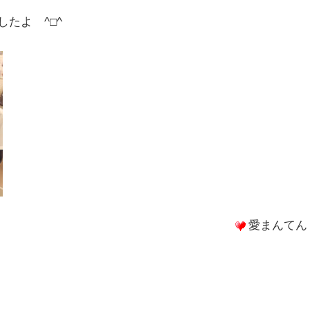
たよ ^□^
愛まんてん