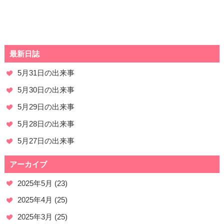
最新日誌
5月31日の出来事
5月30日の出来事
5月29日の出来事
5月28日の出来事
5月27日の出来事
アーカイブ
2025年5月
(23)
2025年4月
(25)
2025年3月
(25)