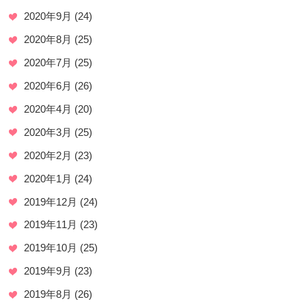
2020年9月
(24)
2020年8月
(25)
2020年7月
(25)
2020年6月
(26)
2020年4月
(20)
2020年3月
(25)
2020年2月
(23)
2020年1月
(24)
2019年12月
(24)
2019年11月
(23)
2019年10月
(25)
2019年9月
(23)
2019年8月
(26)